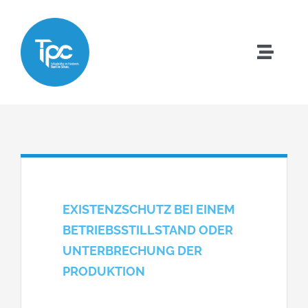
Zum
Inhalt
springen
Toggle
Naviga
Startseite
Team
Jobs
EXISTENZSCHUTZ BEI EINEM
Leistungen
BETRIEBSSTILLSTAND ODER
UNTERBRECHUNG DER
PRODUKTION
Online Abschluss