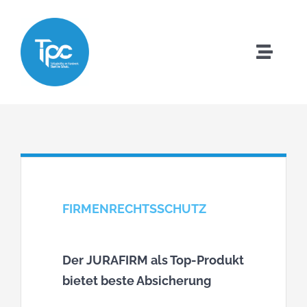
Zum
Inhalt
springen
Toggle
Naviga
Startseite
Team
Jobs
FIRMENRECHTSSCHUTZ
Leistungen
Der JURAFIRM als Top-Produkt
Online Abschluss
bietet beste Absicherung