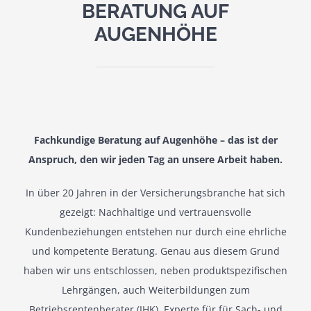
BERATUNG AUF
Partner
AUGENHÖHE
Kontakt
Review Forest
Fachkundige Beratung auf Augenhöhe – das ist der
Pflege ABC
Anspruch, den wir jeden Tag an unsere Arbeit haben.
In über 20 Jahren in der Versicherungsbranche hat sich
gezeigt: Nachhaltige und vertrauensvolle
Kundenbeziehungen entstehen nur durch eine ehrliche
und kompetente Beratung. Genau aus diesem Grund
haben wir uns entschlossen, neben produktspezifischen
Lehrgängen, auch Weiterbildungen zum
Betriebsrentenberater (IHK), Experte für für Sach- und