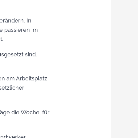
erändern. In
e passieren im
t.
sgesetzt sind.
en am Arbeitsplatz
setzlicher
Tage die Woche, für
Handwerker