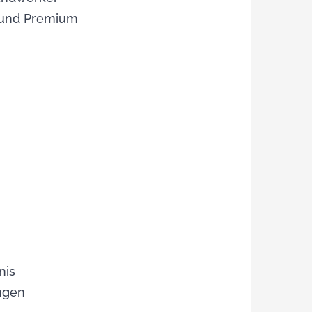
t und Premium
nis
ngen