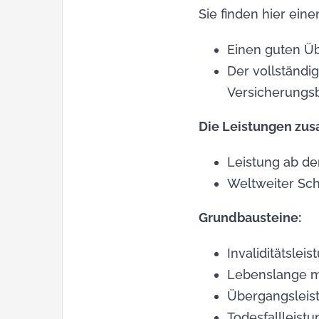
Sie finden hier ein
Einen guten Üb
Der vollständi
Versicherungs
Die Leistungen zu
Leistung ab de
Weltweiter Sc
Grundbausteine:
Invaliditätslei
Lebenslange m
Übergangsleist
Todesfallleistu