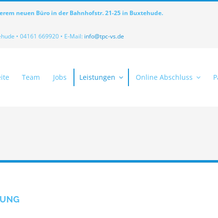
serem neuen Büro in der Bahnhofstr. 21-25 in Buxtehude.
ehude • 04161 669920 • E-Mail:
info@tpc-vs.de
ite
Team
Jobs
Leistungen
Online Abschluss
P
RUNG