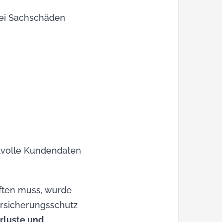
bei Sachschäden
rtvolle Kundendaten
aften muss, wurde
Versicherungsschutz
rluste und