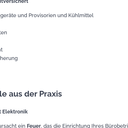
itversichert
hgeräte und Provisorien und Kühlmittel
ten
t
cherung
e aus der Praxis
 Elektronik
ursacht ein
Feuer
, das die Einrichtung Ihres Bürobetr