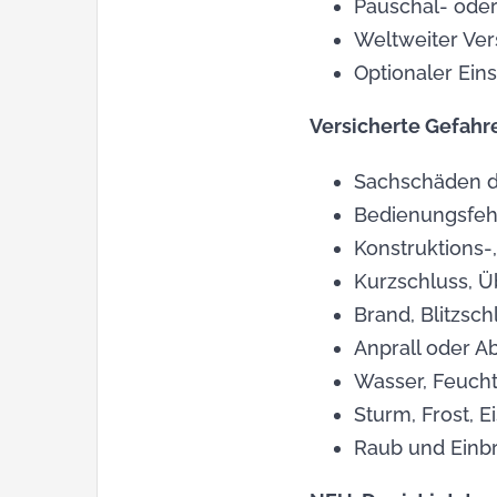
Pauschal- ode
Weltweiter Ve
Optionaler Ein
Versicherte Gefahr
Sachschäden du
Bedienungsfehl
Konstruktions-
Kurzschluss, 
Brand, Blitzsc
Anprall oder A
Wasser, Feucht
Sturm, Frost,
Raub und Einb