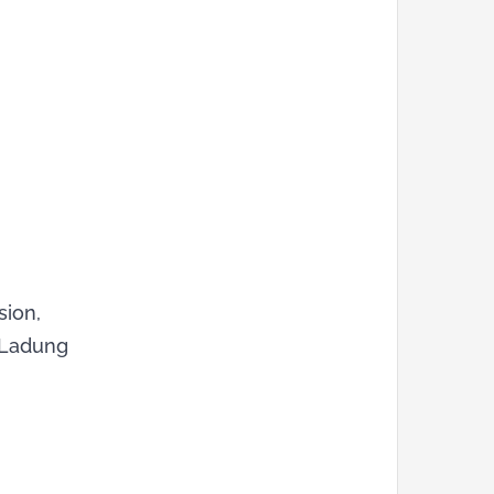
sion,
r Ladung