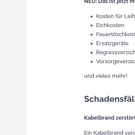
NEU: Das ist jetzt m
Kosten für Lei
Eichkosten
Feuerlöschkos
Ersatzgeräte
Regressverzich
Vorsorgeversi
und vieles mehr!
Schadensfäll
Kabelbrand zerstört
Ein Kabelbrand ver